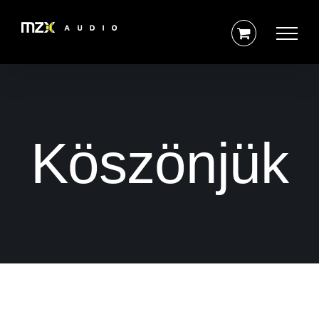
Kihagyás
Köszönjük