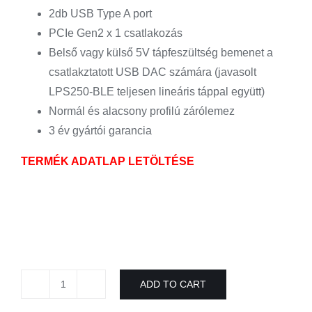
2db USB Type A port
PCIe Gen2 x 1 csatlakozás
Belső vagy külső 5V tápfeszültség bemenet a
csatlakztatott USB DAC számára (javasolt
LPS250-BLE teljesen lineáris táppal együtt)
Normál és alacsony profilú zárólemez
3 év gyártói garancia
TERMÉK ADATLAP LETÖLTÉSE
ADD TO CART
APCIe2USB+