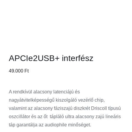
APCIe2USB+ interfész
49.000
Ft
A rendkívül alacsony latenciájú és
nagyátvitelképességű kiszolgáló vezérlő chip,
valamint az alacsony fáziszajú diszkrét Driscoll típusú
oszcillátor és az őt tápláló ultra alacsony zajú lineáris
táp garantálja az audiophile minőséget.