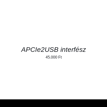
ADD TO CART
/
RÉSZLETEK
APCIe2USB interfész
45.000
Ft