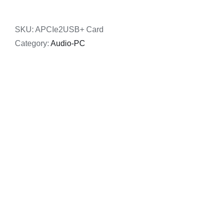
interfész
quantity
SKU:
APCIe2USB+ Card
Category:
Audio-PC
Related products
ADD TO CART
/
RÉSZLETEK