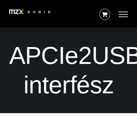
Kihagyás
APCIe2US
interfész